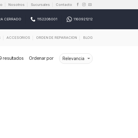
io
Nosotros
Sucursales
Contacto
RA CERRADO
1152208001
1160921212
S
ACCESORIOS
ORDEN DE REPARACION
BLOG
 resultados
Ordenar por