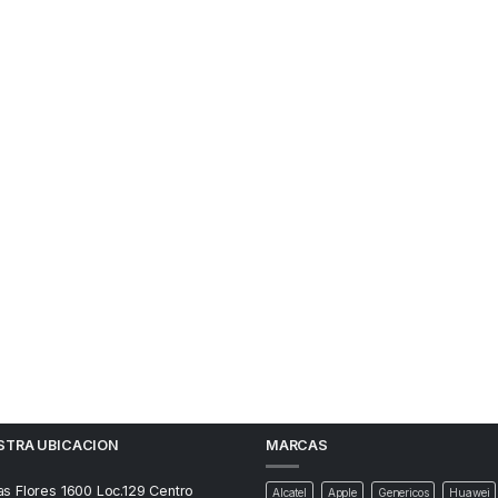
STRA UBICACION
MARCAS
as Flores 1600 Loc.129 Centro
Alcatel
Apple
Genericos
Huawei