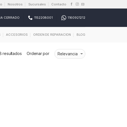
io
Nosotros
Sucursales
Contacto
RA CERRADO
1152208001
1160921212
S
ACCESORIOS
ORDEN DE REPARACION
BLOG
 resultados
Ordenar por