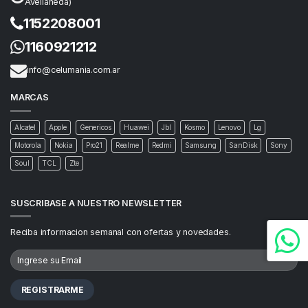
Avellaneda)
1152208001
1160921212
info@celumania.com.ar
MARCAS
Alcatel
Apple
Genericos
Huawei
Jbl
Kosmo
Lenovo
Lg
Motorola
Nokia
Pro21
Realme
Redmi
Samsung
SanDisk
Sony
Soul
TCL
Zte
SUSCRIBASE A NUESTRO NEWSLETTER
Reciba informacion semanal con ofertas y novedades.