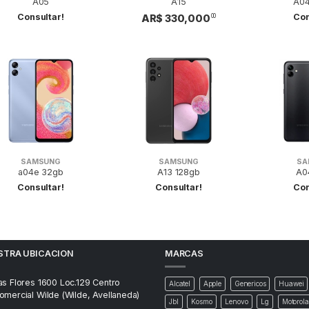
A05
A15
A04
Consultar!
Con
AR$ 330,000
00
SAMSUNG
SAMSUNG
SA
a04e 32gb
A13 128gb
A0
Consultar!
Consultar!
Con
STRA UBICACION
MARCAS
as Flores 1600 Loc.129 Centro
Alcatel
Apple
Genericos
Huawei
omercial Wilde (Wilde, Avellaneda)
Jbl
Kosmo
Lenovo
Lg
Motorola