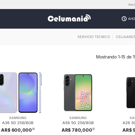
Inic
AHO
SERVICIO TECNICO
CELULARE
Mostrando 1–15 de 1
SAMSUNG
SAMSUNG
SA
A36 5G 256/8GB
A56 5G 256/8GB
A26 5
AR$ 600,000
AR$ 780,000
AR$ 
00
00