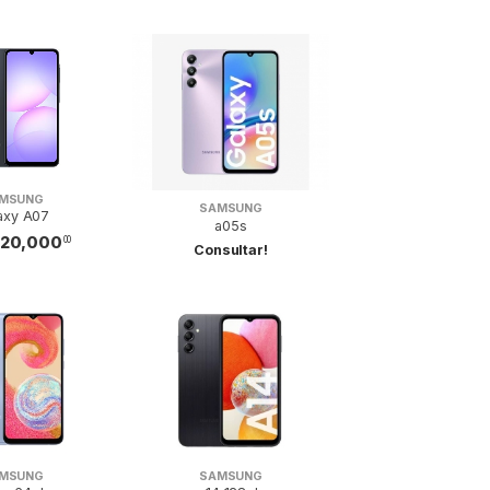
MSUNG
SAMSUNG
axy A07
a05s
320,000
00
Consultar!
MSUNG
SAMSUNG