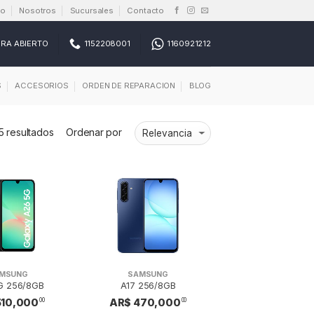
io
Nosotros
Sucursales
Contacto
RA ABIERTO
1152208001
1160921212
S
ACCESORIOS
ORDEN DE REPARACION
BLOG
5 resultados
Ordenar por
MSUNG
SAMSUNG
G 256/8GB
A17 256/8GB
510,000
AR$ 470,000
00
00