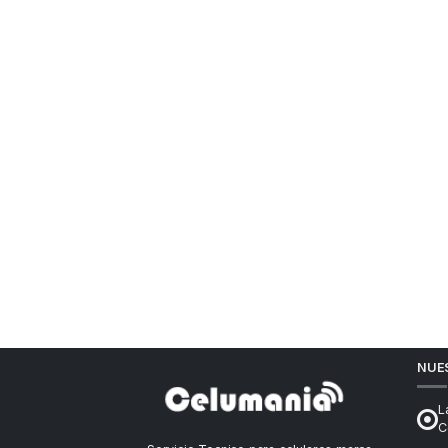
NUE
L
C