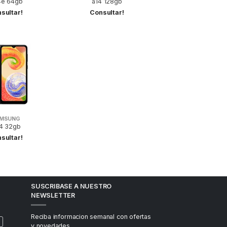
e 64gb
a14 128gb
sultar!
Consultar!
MSUNG
4 32gb
sultar!
SUSCRIBASE A NUESTRO
NEWSLETTER
Reciba informacion semanal con ofertas
y novedades.