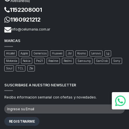
Avellaneda)
1152208001
1160921212
info@celumania.com.ar
MARCAS
Alcatel
Apple
Genericos
Huawei
Jbl
Kosmo
Lenovo
Lg
Motorola
Nokia
Pro21
Realme
Redmi
Samsung
SanDisk
Sony
Soul
TCL
Zte
SUSCRIBASE A NUESTRO NEWSLETTER
Reciba informacion semanal con ofertas y novedades.