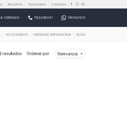
io
Nosotros
Sucursales
Contacto
RA CERRADO
1152208001
1160921212
S
ACCESORIOS
ORDEN DE REPARACION
BLOG
2 resultados
Ordenar por