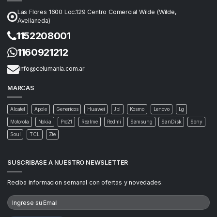
Las Flores 1600 Loc.129 Centro Comercial Wilde (Wilde,
Avellaneda)
1152208001
1160921212
info@celumania.com.ar
MARCAS
Alcatel
Apple
Genericos
Huawei
Jbl
Kosmo
Lenovo
Lg
Motorola
Nokia
Pro21
Realme
Redmi
Samsung
SanDisk
Sony
Soul
TCL
Zte
SUSCRIBASE A NUESTRO NEWSLETTER
Reciba informacion semanal con ofertas y novedades.