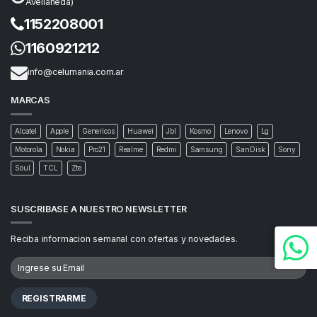
Avellaneda)
1152208001
1160921212
info@celumania.com.ar
MARCAS
Alcatel
Apple
Genericos
Huawei
Jbl
Kosmo
Lenovo
Lg
Motorola
Nokia
Pro21
Realme
Redmi
Samsung
SanDisk
Sony
Soul
TCL
Zte
SUSCRIBASE A NUESTRO NEWSLETTER
Reciba informacion semanal con ofertas y novedades.