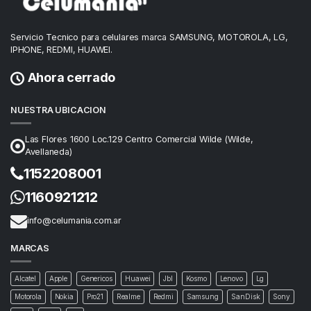
Servicio Tecnico para celulares marca SAMSUNG, MOTOROLA, LG,
IPHONE, REDMI, HUAWEI.
Ahora cerrado
NUESTRA UBICACION
Las Flores 1600 Loc.129 Centro Comercial Wilde (Wilde,
Avellaneda)
1152208001
1160921212
info@celumania.com.ar
MARCAS
Alcatel
Apple
Genericos
Huawei
Jbl
Kosmo
Lenovo
Lg
Motorola
Nokia
Pro21
Realme
Redmi
Samsung
SanDisk
Sony