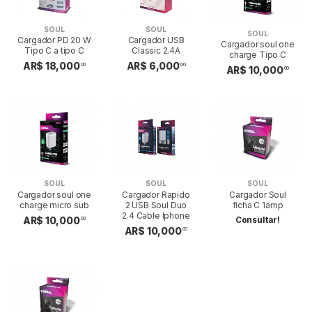
SOUL
SOUL
SOUL
Cargador PD 20 W
Cargador USB
Cargador soul one
Tipo C a tipo C
Classic 2.4A
charge Tipo C
AR$ 18,000
AR$ 6,000
00
00
AR$ 10,000
00
SOUL
SOUL
SOUL
Cargador soul one
Cargador Rapido
Cargador Soul
charge micro sub
2 USB Soul Duo
ficha C 1amp
2.4 Cable Iphone
Consultar!
AR$ 10,000
00
AR$ 10,000
00