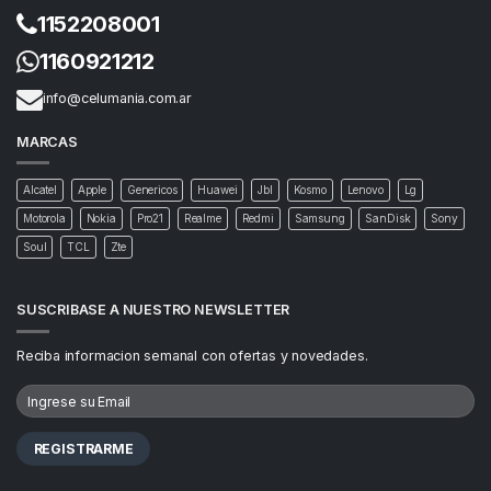
1152208001
1160921212
info@celumania.com.ar
MARCAS
Alcatel
Apple
Genericos
Huawei
Jbl
Kosmo
Lenovo
Lg
Motorola
Nokia
Pro21
Realme
Redmi
Samsung
SanDisk
Sony
Soul
TCL
Zte
SUSCRIBASE A NUESTRO NEWSLETTER
Reciba informacion semanal con ofertas y novedades.