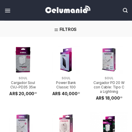
Skip
FILTROS
SOUL
SOUL
SOUL
Cargador Soul
Power Bank
Cargador PD 20 W
CVJ-PD35 35w
Classic 100
con Cable: Tipo C
a Lightning
AR$ 20,000
AR$ 40,000
00
00
AR$ 18,000
00