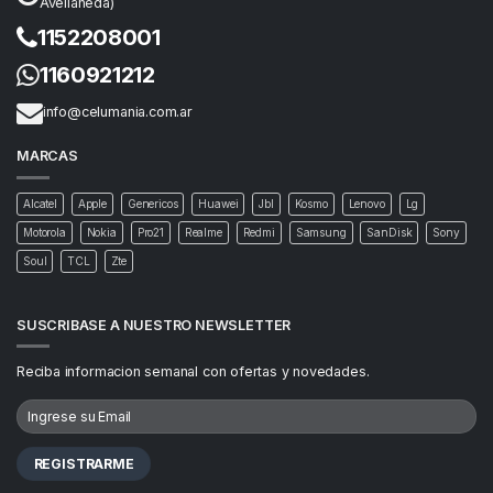
Avellaneda)
1152208001
1160921212
info@celumania.com.ar
MARCAS
Alcatel
Apple
Genericos
Huawei
Jbl
Kosmo
Lenovo
Lg
Motorola
Nokia
Pro21
Realme
Redmi
Samsung
SanDisk
Sony
Soul
TCL
Zte
SUSCRIBASE A NUESTRO NEWSLETTER
Reciba informacion semanal con ofertas y novedades.