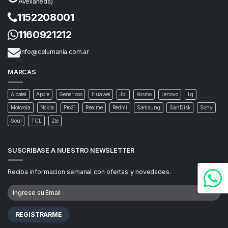
Avellaneda)
1152208001
1160921212
info@celumania.com.ar
MARCAS
Alcatel
Apple
Genericos
Huawei
Jbl
Kosmo
Lenovo
Lg
Motorola
Nokia
Pro21
Realme
Redmi
Samsung
SanDisk
Sony
Soul
TCL
Zte
SUSCRIBASE A NUESTRO NEWSLETTER
Reciba informacion semanal con ofertas y novedades.