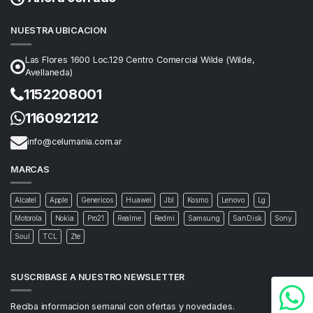
NUESTRA UBICACION
Las Flores 1600 Loc.129 Centro Comercial Wilde (Wilde,
Avellaneda)
1152208001
1160921212
info@celumania.com.ar
MARCAS
Alcatel
Apple
Genericos
Huawei
Jbl
Kosmo
Lenovo
Lg
Motorola
Nokia
Pro21
Realme
Redmi
Samsung
SanDisk
Sony
Soul
TCL
Zte
SUSCRIBASE A NUESTRO NEWSLETTER
Reciba informacion semanal con ofertas y novedades.