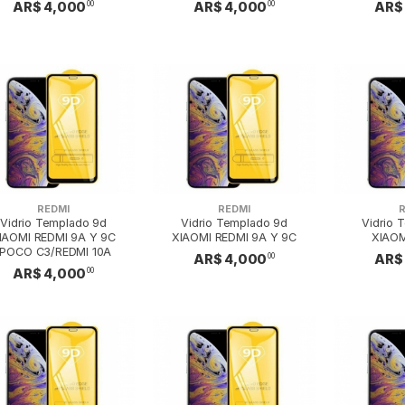
AR$ 4,000
AR$ 4,000
AR$
00
00
REDMI
REDMI
Vidrio Templado 9d
Vidrio Templado 9d
Vidrio 
IAOMI REDMI 9A Y 9C
XIAOMI REDMI 9A Y 9C
XIAOM
/POCO C3/REDMI 10A
AR$ 4,000
AR$
00
AR$ 4,000
00