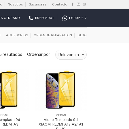
io
Nosotros
Sucursales
Contacto
RA CERRADO
1152208001
1160921212
S
ACCESORIOS
ORDEN DE REPARACION
BLOG
5 resultados
Ordenar por
REDMI
REDMI
Templado 9d
Vidrio Templado 9d
I REDMI A3
XIAOMI REDMI A1 / A2/ A1
PLUS