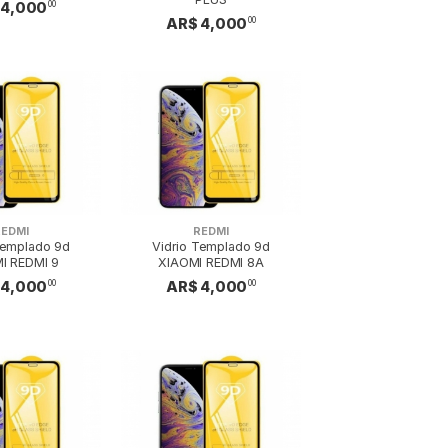
 4,000
00
AR$ 4,000
00
REDMI
REDMI
Templado 9d
Vidrio Templado 9d
I REDMI 9
XIAOMI REDMI 8A
 4,000
AR$ 4,000
00
00