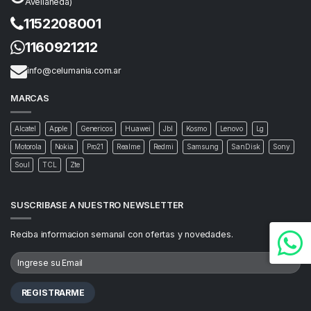
Avellaneda)
1152208001
1160921212
info@celumania.com.ar
MARCAS
Alcatel
Apple
Genericos
Huawei
Jbl
Kosmo
Lenovo
Lg
Motorola
Nokia
Pro21
Realme
Redmi
Samsung
SanDisk
Sony
Soul
TCL
Zte
SUSCRIBASE A NUESTRO NEWSLETTER
Reciba informacion semanal con ofertas y novedades.