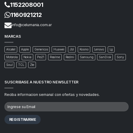
1152208001
1160921212
info@celumania.com.ar
MARCAS
Alcatel
Apple
Genericos
Huawei
Jbl
Kosmo
Lenovo
Lg
Motorola
Nokia
Pro21
Realme
Redmi
Samsung
SanDisk
Sony
Soul
TCL
Zte
SUSCRIBASE A NUESTRO NEWSLETTER
Reciba informacion semanal con ofertas y novedades.