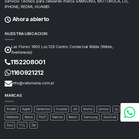
Servicio Tecnico para celulares marca SAMSUNG, MOTOROLA, LG,
IPHONE, REDMI, HUAWEI.
Ahora abierto
NUESTRA UBICACION
Las Flores 1600 Loc.129 Centro Comercial Wilde (Wilde,
Avellaneda)
1152208001
1160921212
info@celumania.com.ar
MARCAS
Alcatel
Apple
Genericos
Huawei
Jbl
Kosmo
Lenovo
Lg
Motorola
Nokia
Pro21
Realme
Redmi
Samsung
SanDisk
Sony
Soul
TCL
Zte