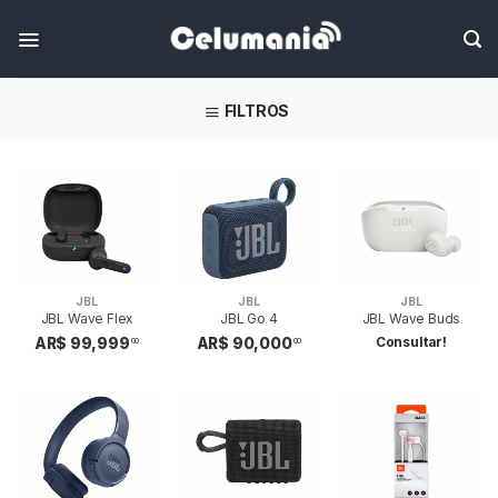
Skip
FILTROS
JBL
JBL
JBL
JBL Wave Flex
JBL Go 4
JBL Wave Buds
Consultar!
AR$ 99,999
AR$ 90,000
00
00