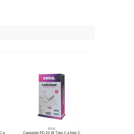
SOUL
C a
Cargador PD 20 W Tipo C a tipo C