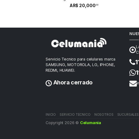
Soul V8 1amp
AR$ 20,000
00
ultar!
NUE
L
C
Servicio Tecnico para celulares marca
1
SAMSUNG, MOTOROLA, LG, IPHONE,
REDMI, HUAWEI.
Ahora cerrado
i
INICIO
SERVICIO TECNICO
NOSOTROS
SUCURSALES
Copyright 2026 ©
Celumania