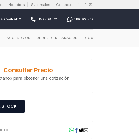
io
Nosotros
Sucursales
Contacto
RA CERRADO
1152208001
1160921212
S
ACCESORIOS
ORDEN DE REPARACION
BLOG
Consultar Precio
tanos para obtener una cotización
R STOCK
UCTO: