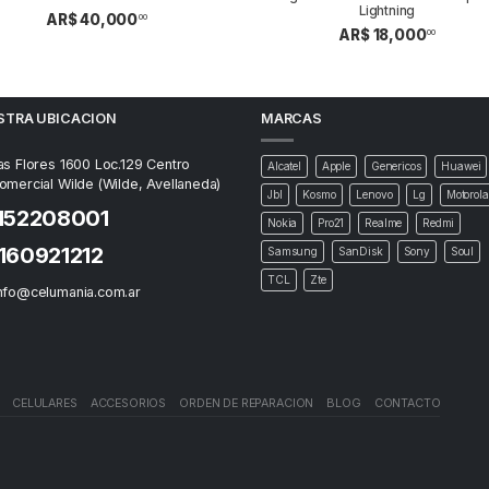
Lightning
AR$ 40,000
00
AR$ 18,000
00
STRA UBICACION
MARCAS
as Flores 1600 Loc.129 Centro
Alcatel
Apple
Genericos
Huawei
omercial Wilde (Wilde, Avellaneda)
Jbl
Kosmo
Lenovo
Lg
Motorola
152208001
Nokia
Pro21
Realme
Redmi
1160921212
Samsung
SanDisk
Sony
Soul
TCL
Zte
nfo@celumania.com.ar
CELULARES
ACCESORIOS
ORDEN DE REPARACION
BLOG
CONTACTO