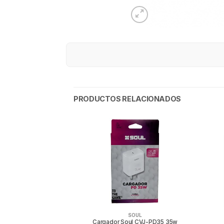
PRODUCTOS RELACIONADOS
SOUL
OUL
Cargador Soul CVJ-PD35 35w