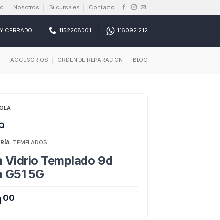
io
Nosotros
Sucursales
Contacto
Y CERRADO.
1152208001
1160921212
S
ACCESORIOS
ORDEN DE REPARACION
BLOG
OLA
RÍA:
TEMPLADOS
 Vidrio Templado 9d
a G51 5G
0
00