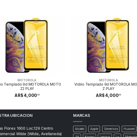
MOTOROLA
MOTOROLA
rio Templado 9d MOTOROLA MOTO
Vidrio Templado 9d MOTOROLA M
Z2 PLAY
Z PLAY
AR$ 4,000
AR$ 4,000
00
00
STRA UBICACION
MARCAS
as Flores 1600 Loc.129 Centro
Alcatel
Apple
Genericos
Huawei
omercial Wilde (Wilde, Avellaneda)
Jbl
Kosmo
Lenovo
Lg
Motorola