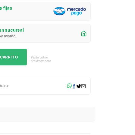
 fijas
en sucursal
 hoy mismo
 CARRITO
Venta online
próximamente
UCTO: